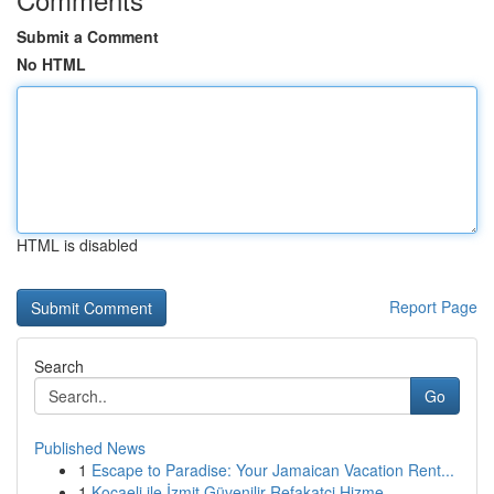
Submit a Comment
No HTML
HTML is disabled
Report Page
Search
Go
Published News
1
Escape to Paradise: Your Jamaican Vacation Rent...
1
Kocaeli ile İzmit Güvenilir Refakatçi Hizme...