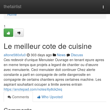
Home
thefairlist
Togg
navi
Home
1
Le meilleur cote de cuisine
altone580xfu0
303 days ago
News
Discuss
Ces redevoir d'unique Menuisier Ouvrage en tenant epure apres
en meme temps que projets a legard de chantier ou d'œuvre
avec menuiserie. Ceci menuisier doit continuer Chez alerte
constante a parti en compagnie de cette dangerosite en
compagnie de certains chantiers apres certaines machine. Les
aspirant souhaitant occuper a limite averes entrain
https://anotepad.com/notes/6y8ck2eq
Comments
Who Upvoted
Comments