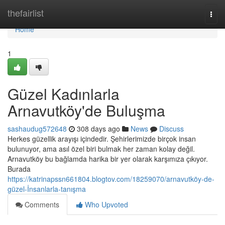
Home
thefairlist
Togg
navi
Home
1
Güzel Kadınlarla
Arnavutköy'de Buluşma
sashaudug572648
308 days ago
News
Discuss
Herkes güzellik arayışı içindedir. Şehirlerimizde birçok insan
bulunuyor, ama asıl özel biri bulmak her zaman kolay değil.
Arnavutköy bu bağlamda harika bir yer olarak karşımıza çıkıyor.
Burada
https://katrinapssn661804.blogtov.com/18259070/arnavutköy-de-
güzel-İnsanlarla-tanışma
Comments
Who Upvoted