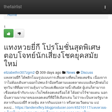
Home
thefairlist
Togg
navi
Home
1
แทงหวยยี่กี โปรโมชั่นสุดพิเศษ
ตอบโจทย์นักเสี่ยงโชคยุคสมัย
ใหม่
elizabethn307zgm2
309 days ago
News
Discuss
แทงหวยยี่กี ได้พลิกโฉมรูปแบบการเสี่ยงดวงที่คนไทยเคยชิน เนื่องจาก
ว่าไม่ต้องเดินทางออกไปพบเจ้ามือหรือตามแผงตลาดแบบเดิมๆอีกต่อไป
ทุกวินาทีที่อยากร่วมลุ้นรางวัลแค่เพียงปลายนิ้วสัมผัส ผู้เล่นก็สามารถ
เชื่อมต่อเข้ากับระบบ เว็บไซต์ลอตเตอรี่ออโต้ ได้อย่างไร้ชายแดน นอก
นั้นความมากมายของลอตเตอรี่ที่มีให้เลือกเล่น ไม่ว่าจะเป็นหวยรัฐบาล
สลากกินแบ่งยี่กี หวยหุ้น สลากกินแบ่งลาว หรือหวยเวียดนาม แป
ลงเป...
https://landenxfkry.blogproducer.com/45210117/แทงหวยย-