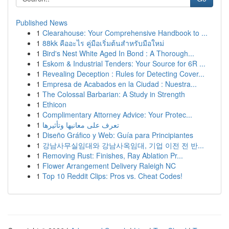
Published News
1
Clearahouse: Your Comprehensive Handbook to ...
1
88kk คืออะไร คู่มือเริ่มต้นสำหรับมือใหม่
1
Bird's Nest White Aged In Bond : A Thorough...
1
Eskom & Industrial Tenders: Your Source for 6R ...
1
Revealing Deception : Rules for Detecting Cover...
1
Empresa de Acabados en la Ciudad : Nuestra...
1
The Colossal Barbarian: A Study in Strength
1
Ethicon
1
Complimentary Attorney Advice: Your Protec...
1
تعرف على معانيها وتأثيرها
1
Diseño Gráfico y Web: Guía para Principiantes
1
강남사무실임대와 강남사옥임대, 기업 이전 전 반...
1
Removing Rust: Finishes, Ray Ablation Pr...
1
Flower Arrangement Delivery Raleigh NC
1
Top 10 Reddit Clips: Pros vs. Cheat Codes!