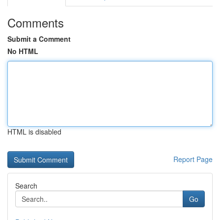
Comments
Submit a Comment
No HTML
HTML is disabled
Report Page
Search
Go