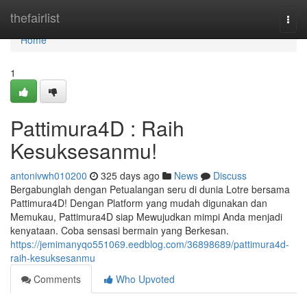
Home
thefairlist
Togg
navi
Home
1
Pattimura4D : Raih
Kesuksesanmu!
antonivwh010200
325 days ago
News
Discuss
Bergabunglah dengan Petualangan seru di dunia Lotre bersama
Pattimura4D! Dengan Platform yang mudah digunakan dan
Memukau, Pattimura4D siap Mewujudkan mimpi Anda menjadi
kenyataan. Coba sensasi bermain yang Berkesan.
https://jemimanyqo551069.eedblog.com/36898689/pattimura4d-
raih-kesuksesanmu
Comments
Who Upvoted