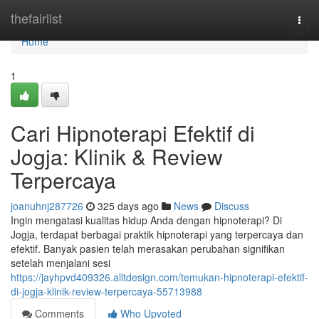
Home
thefairlist
Togg
navi
Home
1
Cari Hipnoterapi Efektif di
Jogja: Klinik & Review
Terpercaya
joanuhnj287726
325 days ago
News
Discuss
Ingin mengatasi kualitas hidup Anda dengan hipnoterapi? Di
Jogja, terdapat berbagai praktik hipnoterapi yang terpercaya dan
efektif. Banyak pasien telah merasakan perubahan signifikan
setelah menjalani sesi
https://jayhpvd409326.alltdesign.com/temukan-hipnoterapi-efektif-
di-jogja-klinik-review-terpercaya-55713988
Comments
Who Upvoted