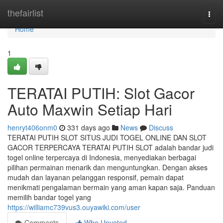
Home
thefairlist
Togg
navi
Home
1
TERATAI PUTIH: Slot Gacor
Auto Maxwin Setiap Hari
henryt406onm0
331 days ago
News
Discuss
TERATAI PUTIH SLOT SITUS JUDI TOGEL ONLINE DAN SLOT
GACOR TERPERCAYA TERATAI PUTIH SLOT adalah bandar judi
togel online terpercaya di Indonesia, menyediakan berbagai
pilihan permainan menarik dan menguntungkan. Dengan akses
mudah dan layanan pelanggan responsif, pemain dapat
menikmati pengalaman bermain yang aman kapan saja. Panduan
memilih bandar togel yang
https://williamc739vus3.ouyawiki.com/user
Comments
Who Upvoted