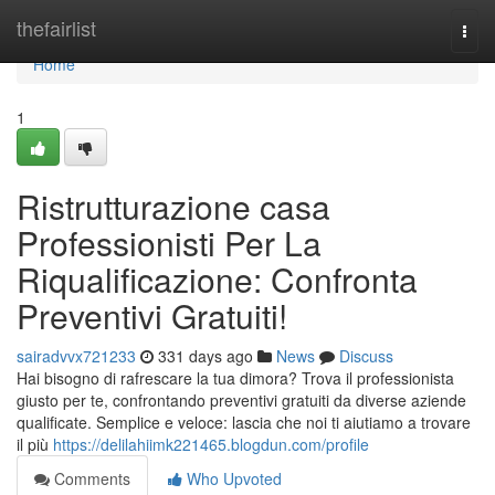
Home
thefairlist
Togg
navi
Home
1
Ristrutturazione casa
Professionisti Per La
Riqualificazione: Confronta
Preventivi Gratuiti!
sairadvvx721233
331 days ago
News
Discuss
Hai bisogno di rafrescare la tua dimora? Trova il professionista
giusto per te, confrontando preventivi gratuiti da diverse aziende
qualificate. Semplice e veloce: lascia che noi ti aiutiamo a trovare
il più
https://delilahiimk221465.blogdun.com/profile
Comments
Who Upvoted