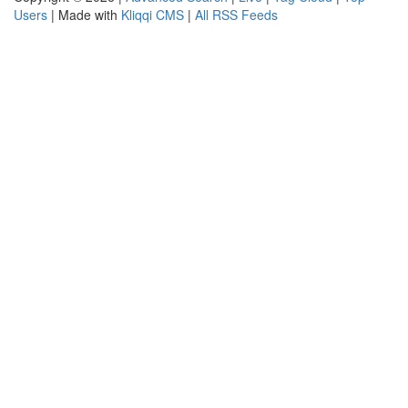
Users
| Made with
Kliqqi CMS
|
All RSS Feeds