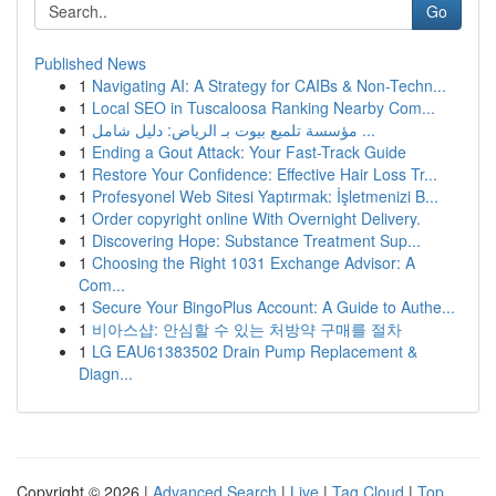
Go
Published News
1
Navigating AI: A Strategy for CAIBs & Non-Techn...
1
Local SEO in Tuscaloosa Ranking Nearby Com...
1
مؤسسة تلميع بيوت بـ الرياض: دليل شامل ...
1
Ending a Gout Attack: Your Fast-Track Guide
1
Restore Your Confidence: Effective Hair Loss Tr...
1
Profesyonel Web Sitesi Yaptırmak: İşletmenizi B...
1
Order copyright online With Overnight Delivery.
1
Discovering Hope: Substance Treatment Sup...
1
Choosing the Right 1031 Exchange Advisor: A
Com...
1
Secure Your BingoPlus Account: A Guide to Authe...
1
비아스샵: 안심할 수 있는 처방약 구매를 절차
1
LG EAU61383502 Drain Pump Replacement &
Diagn...
Copyright © 2026 |
Advanced Search
|
Live
|
Tag Cloud
|
Top