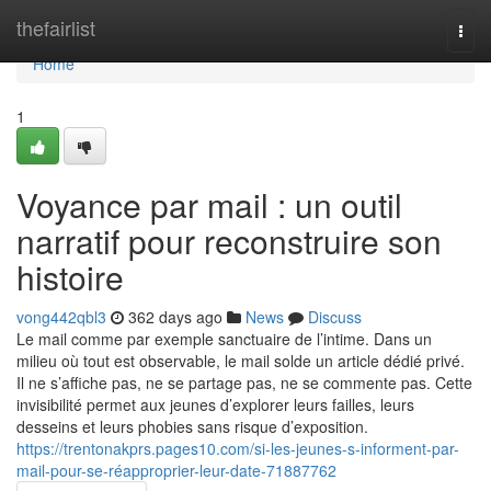
Home
thefairlist
Togg
navi
Home
1
Voyance par mail : un outil
narratif pour reconstruire son
histoire
vong442qbl3
362 days ago
News
Discuss
Le mail comme par exemple sanctuaire de l’intime. Dans un
milieu où tout est observable, le mail solde un article dédié privé.
Il ne s’affiche pas, ne se partage pas, ne se commente pas. Cette
invisibilité permet aux jeunes d’explorer leurs failles, leurs
desseins et leurs phobies sans risque d’exposition.
https://trentonakprs.pages10.com/si-les-jeunes-s-informent-par-
mail-pour-se-réapproprier-leur-date-71887762