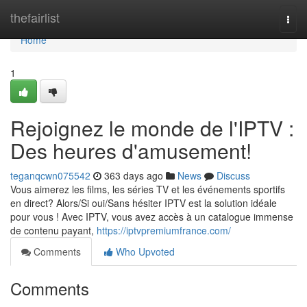
Home
thefairlist
Togg
navi
Home
1
Rejoignez le monde de l'IPTV :
Des heures d'amusement!
teganqcwn075542
363 days ago
News
Discuss
Vous aimerez les films, les séries TV et les événements sportifs
en direct? Alors/Si oui/Sans hésiter IPTV est la solution idéale
pour vous ! Avec IPTV, vous avez accès à un catalogue immense
de contenu payant,
https://iptvpremiumfrance.com/
Comments
Who Upvoted
Comments