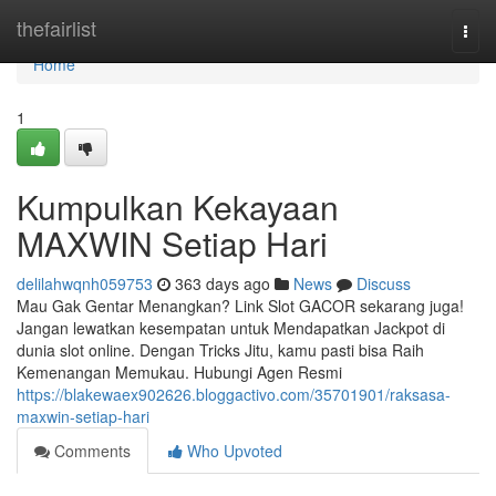
Home
thefairlist
Togg
navi
Home
1
Kumpulkan Kekayaan
MAXWIN Setiap Hari
delilahwqnh059753
363 days ago
News
Discuss
Mau Gak Gentar Menangkan? Link Slot GACOR sekarang juga!
Jangan lewatkan kesempatan untuk Mendapatkan Jackpot di
dunia slot online. Dengan Tricks Jitu, kamu pasti bisa Raih
Kemenangan Memukau. Hubungi Agen Resmi
https://blakewaex902626.bloggactivo.com/35701901/raksasa-
maxwin-setiap-hari
Comments
Who Upvoted