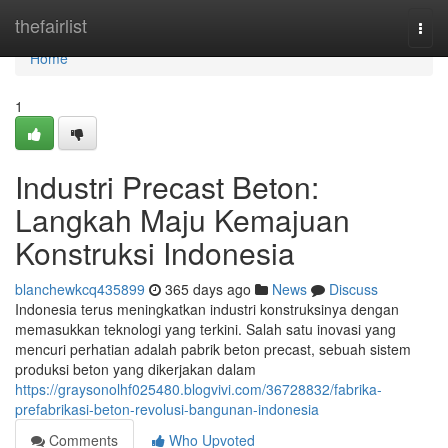
Home
thefairlist
Togg
navi
Home
1
Industri Precast Beton:
Langkah Maju Kemajuan
Konstruksi Indonesia
blanchewkcq435899
365 days ago
News
Discuss
Indonesia terus meningkatkan industri konstruksinya dengan
memasukkan teknologi yang terkini. Salah satu inovasi yang
mencuri perhatian adalah pabrik beton precast, sebuah sistem
produksi beton yang dikerjakan dalam
https://graysonolhf025480.blogvivi.com/36728832/fabrika-
prefabrikasi-beton-revolusi-bangunan-indonesia
Comments
Who Upvoted