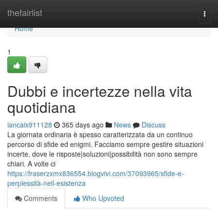
Home
thefairlist
Togg
navi
Home
1
Dubbi e incertezze nella vita
quotidiana
iancaix911128
365 days ago
News
Discuss
La giornata ordinaria è spesso caratterizzata da un continuo
percorso di sfide ed enigmi. Facciamo sempre gestire situazioni
incerte, dove le risposte|soluzioni|possibilità non sono sempre
chiari. A volte ci
https://fraserzxmx836554.blogvivi.com/37093965/sfide-e-
perplessità-nell-esistenza
Comments
Who Upvoted