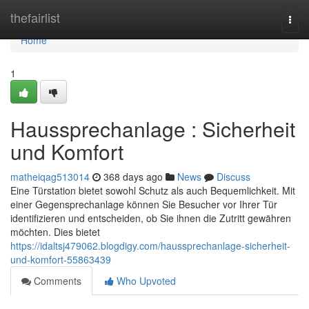
Home
thefairlist
Togg
navi
Home
1
Haussprechanlage : Sicherheit
und Komfort
matheiqag513014
368 days ago
News
Discuss
Eine Türstation bietet sowohl Schutz als auch Bequemlichkeit. Mit
einer Gegensprechanlage können Sie Besucher vor Ihrer Tür
identifizieren und entscheiden, ob Sie ihnen die Zutritt gewähren
möchten. Dies bietet
https://idaltsj479062.blogdigy.com/haussprechanlage-sicherheit-
und-komfort-55863439
Comments
Who Upvoted