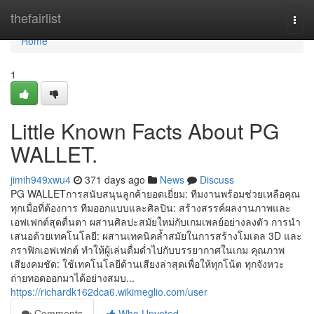
Home
thefairlist
Togg
navi
Home
1
Little Known Facts About PG
WALLET.
jimih949xwu4
371 days ago
News
Discuss
PG WALLETการสนับสนุนลูกค้ายอดเยี่ยม: ทีมงานพร้อมช่วยเหลือคุณ
ทุกเมื่อที่ต้องการ ทีมออกแบบและศิลปิน: สร้างสรรค์ผลงานภาพและ
เอฟเฟกต์สุดตื่นตา ผสานศิลปะสมัยใหม่กับเกมเพลย์อย่างลงตัว การนำ
เสนอด้วยเทคโนโลยี: ผสานเทคนิคล้ำสมัยในการสร้างโมเดล 3D และ
กราฟิกเอฟเฟกต์ ทำให้ผู้เล่นดื่มด่ำไปกับบรรยากาศในเกม คุณภาพ
เสียงคมชัด: ใช้เทคโนโลยีด้านเสียงล่าสุดเพื่อให้ทุกโน้ต ทุกจังหวะ
ถ่ายทอดออกมาได้อย่างสมบ...
https://richardk162dca6.wikimeglio.com/user
Comments
Who Upvoted