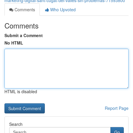
marketing-digital-sant-cugat-del-vallès-sin-problemas-71593800
Comments
Who Upvoted
Comments
Submit a Comment
No HTML
HTML is disabled
Report Page
Search
Go