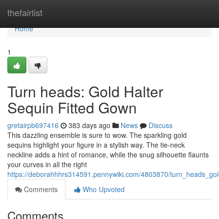
Home
thefairlist
Home
1
Turn heads: Gold Halter
Sequin Fitted Gown
gretairpb697416
383 days ago
News
Discuss
This dazzling ensemble is sure to wow. The sparkling gold
sequins highlight your figure in a stylish way. The tie-neck
neckline adds a hint of romance, while the snug silhouette flaunts
your curves in all the right
https://deborahhhrs314591.pennywiki.com/4803870/turn_heads_gol
Comments
Who Upvoted
Comments