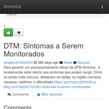
Home
thefairlist
Togg
navi
Home
1
DTM: Sintomas a Serem
Monitorados
amaanverh634050
386 days ago
News
Discuss
Para garantir um acompanhamento eficaz da DTM Sintoma , é
fundamental estar atento aos sintomas que podem surgir. Entre
os sinais mais comuns, destacam-se fadiga na região craniana,
nauseas, calafrios, e dificuldade
https://pennygunj295498.ja-
blog.com/36293732/dtm-sintomas-a-serem-monitorados
Comments
Who Upvoted
Comments