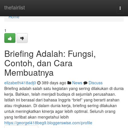
Home
thefairlist
Togg
navi
Home
1
Briefing Adalah: Fungsi,
Contoh, dan Cara
Membuatnya
elizabethi418adj0
389 days ago
News
Discuss
Briefing adalah salah satu kegiatan yang sering dilakukan di dunia
kerja. Bahkan, telah menjadi budaya di sejumlah perusahaan.
Istilah ini berasal dari bahasa Inggris “brief” yang berarti arahan
atau ringkasan. Di dalam dunia kerja, briefing sering dilakukan
untuk meningkatkan kinerja agar lebih optimal. Seluruh orang
yang terlibat akan mengetahui lebih
https://georgel418beg9.bloggerswise.com/profile