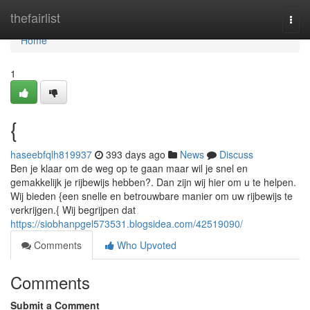
Home
thefairlist
Togg
navi
Home
1
{
haseebfqlh819937
393 days ago
News
Discuss
Ben je klaar om de weg op te gaan maar wil je snel en
gemakkelijk je rijbewijs hebben?. Dan zijn wij hier om u te helpen.
Wij bieden {een snelle en betrouwbare manier om uw rijbewijs te
verkrijgen.{ Wij begrijpen dat
https://siobhanpgel573531.blogsidea.com/42519090/
Comments
Who Upvoted
Comments
Submit a Comment